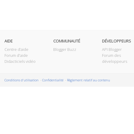
AIDE
COMMUNAUTÉ
DÉVELOPPEURS
Centre d’aide
Blogger Buzz
API Blogger
Forum d'aide
Forum des
Didacticiels vidéo
développeurs
Conditions d'utilisation
Confidentialité
Règlement relatif au contenu